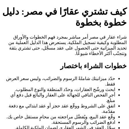
كيف تشتري عقارًا في مصر: دليل
خطوة بخطوة
شراء عقار في مصر أمر مباشر بمجرد فهم الخطوات والأوراق
المطلوبة وكيفية تسجيل الملكية. يستعرض هذا الدليل العملية من
تحديد الميزانية حتى الحصول على عقد مسجَّل، حتى تشتري بثقة
وتتجنّب أكثر الأخطاء شيوعًا.
خطوات الشراء باختصار
حدّد ميزانيتك شاملةً الرسوم والضرائب، وليس سعر العرض
فقط.
ابحث ورشّح العقارات، وحدّد المنطقة والنوع المطلوب.
أجرِ الفحص النافي للجهالة على العقار والبائع قبل دفع أي
مبلغ.
اتفق على الشروط ووقّع عقد حجز أو عقد ابتدائي مع دفعة
مقدّمة.
وقّع عقد البيع، ويُفضَّل مراجعته من محامٍ مستقل خاص بك.
ادفع الضرائب والرسوم المستحقة.
سجّل العقد في الشهر العقاري لضمان الملكية الكاملة.