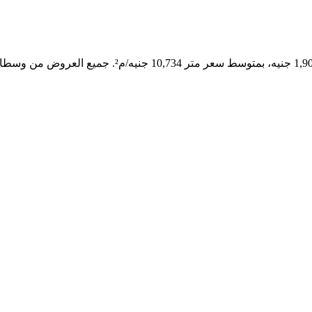
تصفّح 1 شقق للبيع في الغردقة تتراوح أسعارها بين 00,000