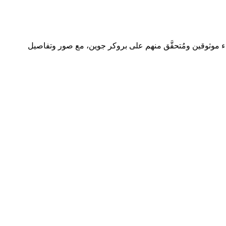
1,9 و1,900,000 جنيه، بمتوسط سعر متر 10,734 جنيه/م². جميع العروض من وسطاء موثوقين ومُتحقَّق منهم على بروكر جوين، مع صور وتفاصيل