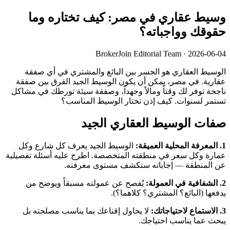
وسيط عقاري في مصر: كيف تختاره وما
حقوقك وواجباته؟
BrokerJoin Editorial Team · 2026-06-04
الوسيط العقاري هو الجسر بين البائع والمشتري في أي صفقة
عقارية. في مصر، يمكن أن يكون الوسيط الجيد الفرق بين صفقة
ناجحة توفر لك وقتاً ومالاً وجهداً، وصفقة سيئة تورطك في مشاكل
تستمر لسنوات. كيف إذن تختار الوسيط المناسب؟
صفات الوسيط العقاري الجيد
1. المعرفة المحلية العميقة:
الوسيط الجيد يعرف كل شارع وكل
عمارة وكل سعر في منطقته المتخصصة. اطرح عليه أسئلة تفصيلية
عن المنطقة — إجاباته ستكشف مستوى معرفته.
2. الشفافية في العمولة:
يُفصح عن عمولته مسبقاً ويوضح من
يدفعها (البائع؟ المشتري؟ كلاهما؟).
3. الاستماع لاحتياجاتك:
لا يحاول إقناعك بما يناسب مصلحته بل
يبحث عما يناسب احتياجك.