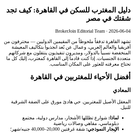
دليل المغترب للسكن في القاهرة: كيف تجد
شقتك في مصر
BrokerJoin Editorial Team · 2026-06-04
تشهد القاهرة تدفقاً ملحوظاً من المقيمين الدوليين — محترفون من
أفريقيا والعالم العربي، وعمال عن بُعد انجذبوا بتكاليف المعيشة
المنخفضة نسبياً بالدولار، ومديرون تنفيذيون ينتقلون مع شركاتهم
متعددة الجنسيات. إذا كنت قادماً إلى القاهرة كمغترب، إليك كل ما
تحتاج معرفته للعثور على المكان المناسب.
أفضل الأحياء للمغتربين في القاهرة
المعادي
المعقل الأصيل للمغتربين. حي هادئ مورق على الضفة الشرقية
للنيل.
لماذا:
شوارع تظللها الأشجار، مدارس دولية، مجتمع
دبلوماسي، مقاهي وصالات رياضية
الإيجار النموذجي:
شقة غرفتين 20,000–40,000 جنيه/شهر؛