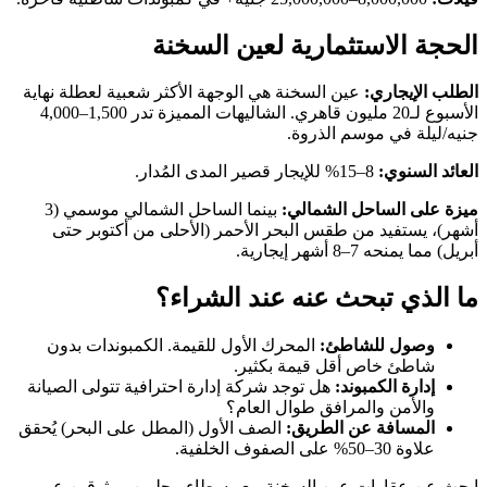
الحجة الاستثمارية لعين السخنة
الطلب الإيجاري:
عين السخنة هي الوجهة الأكثر شعبية لعطلة نهاية
الأسبوع لـ20 مليون قاهري. الشاليهات المميزة تدر 1,500–4,000
جنيه/ليلة في موسم الذروة.
العائد السنوي:
8–15% للإيجار قصير المدى المُدار.
ميزة على الساحل الشمالي:
بينما الساحل الشمالي موسمي (3
أشهر)، يستفيد من طقس البحر الأحمر (الأحلى من أكتوبر حتى
أبريل) مما يمنحه 7–8 أشهر إيجارية.
ما الذي تبحث عنه عند الشراء؟
وصول للشاطئ:
المحرك الأول للقيمة. الكمبوندات بدون
شاطئ خاص أقل قيمة بكثير.
إدارة الكمبوند:
هل توجد شركة إدارة احترافية تتولى الصيانة
والأمن والمرافق طوال العام؟
المسافة عن الطريق:
الصف الأول (المطل على البحر) يُحقق
علاوة 30–50% على الصفوف الخلفية.
ابحث عن عقارات عين السخنة مع وسطاء محليين موثوقين عبر