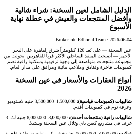
الدليل الشامل لعين السخنة: شراء شالية
وأفضل المنتجعات والعيش في عطلة نهاية
الأسبوع
BrokerJoin Editorial Team · 2026-06-04
عين السخنة — على بُعد 120 كيلومتراً شرق القاهرة على البحر
الأحمر — أصبحت المنفذ الساحلي الأكثر قرباً للقاهريين. تحولت من
مجموعة منتجعات متواضعة إلى وجهة ترفيهية وسكنية راقية تضم
كمبوندات فاخرة وفنادق وملاعب مائية ومرافق على مدار العام.
أنواع العقارات والأسعار في عين السخنة
2026
شاليهات (كمبوندات قياسية):
1,500,000–3,500,000 جنيه لاستوديو
وغرفة نوم في كمبوندات أقدم.
شاليهات راقية (منتجعات أحدث):
3,000,000–8,000,000 جنيه لـ2–3
غرف في مشاريع كعين باي وتلال عين السخنة وستيلا.
فيلات:
8,000,000–25,000,000 جنيه+ في كمبوندات شاطئية فاخرة.