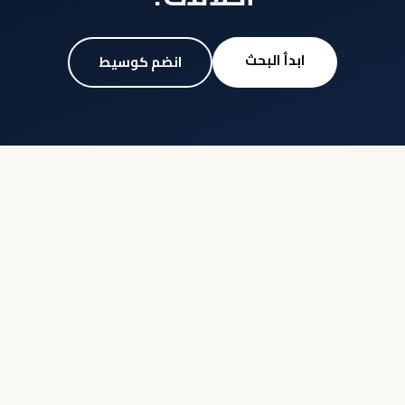
ابدأ البحث
انضم كوسيط